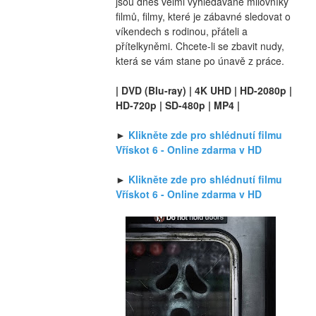
jsou dnes velmi vyhledávané milovníky 
filmů, filmy, které je zábavné sledovat o 
víkendech s rodinou, přáteli a 
přítelkyněmi. Chcete-li se zbavit nudy, 
která se vám stane po únavě z práce.
| DVD (Blu-ray) | 4K UHD | HD-2080p | 
HD-720p | SD-480p | MP4 |
► 
Klikněte zde pro shlédnutí filmu 
Vřískot 6 - Online zdarma v HD
► 
Klikněte zde pro shlédnutí filmu 
Vřískot 6 - Online zdarma v HD