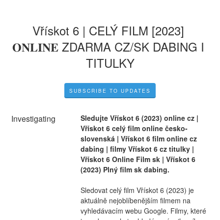
Vřískot 6 | CELÝ FILM [2023] 
𝐎𝐍𝐋𝐈𝐍𝐄 ZDARMA CZ/SK DABING I 
TITULKY
SUBSCRIBE TO UPDATES
Investigating
Sledujte Vřískot 6 (2023) online cz | 
Vřískot 6 celý film online česko-
slovenská | Vřískot 6 film online cz 
dabing | filmy Vřískot 6 cz titulky | 
Vřískot 6 Online Film sk | Vřískot 6 
(2023) Plný film sk dabing.
Sledovat celý film Vřískot 6 (2023) je 
aktuálně nejoblíbenějším filmem na 
vyhledávacím webu Google. Filmy, které 