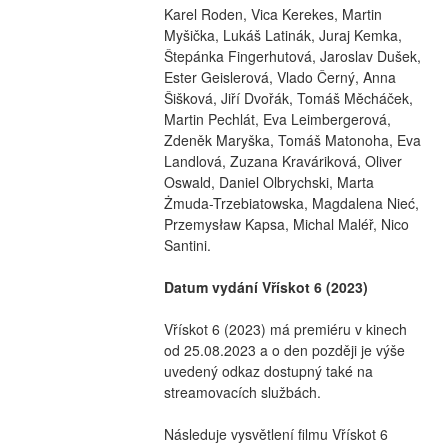
Karel Roden, Vica Kerekes, Martin 
Myšička, Lukáš Latinák, Juraj Kemka, 
Štepánka Fingerhutová, Jaroslav Dušek, 
Ester Geislerová, Vlado Černý, Anna 
Šišková, Jiří Dvořák, Tomáš Měcháček, 
Martin Pechlát, Eva Leimbergerová, 
Zdeněk Maryška, Tomáš Matonoha, Eva 
Landlová, Zuzana Kraváriková, Oliver 
Oswald, Daniel Olbrychski, Marta 
Żmuda-Trzebiatowska, Magdalena Nieć, 
Przemysław Kapsa, Michal Maléř, Nico 
Santini.
Datum vydání Vřískot 6 (2023)
Vřískot 6 (2023) má premiéru v kinech 
od 25.08.2023 a o den později je výše 
uvedený odkaz dostupný také na 
streamovacích službách.
Následuje vysvětlení filmu Vřískot 6 